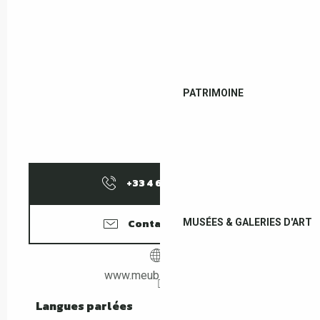
PATRIMOINE
+33 4 68 83 02
▒▒
Contactez-nous
MUSÉES & GALERIES D'ART
www.meubles-logial.fr
Langues parlées
Langues parlées