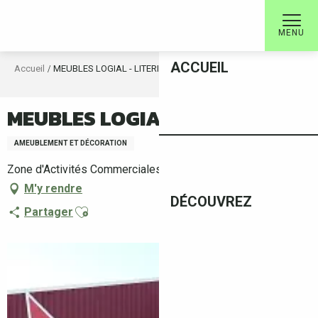
Aller
au
MENU
contenu
principal
ACCUEIL
Accueil
MEUBLES LOGIAL - LITERIE
MEUBLES LOGIAL - LITERIE
AMEUBLEMENT ET DÉCORATION
Zone d'Activités Commerciales, 66160 Le Boulou
M'y rendre
DÉCOUVREZ
Ajouter aux favoris
Partager