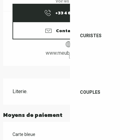
Voir les horaires
+33 4 68 83 02
▒▒
Contactez-nous
CURISTES
www.meubles-logial.fr
Description
Literie.
COUPLES
Moyens de paiement
Carte bleue