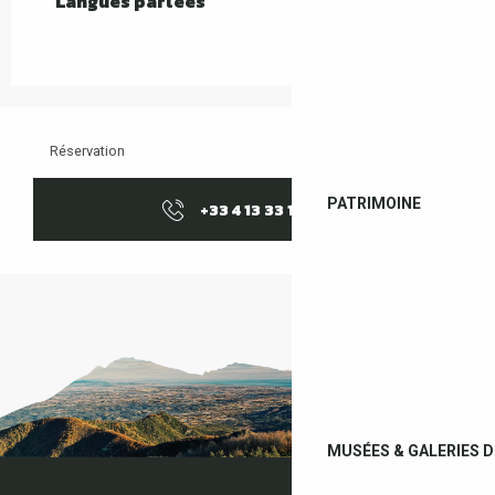
Langues parlées
Langues parlées
Réservation
PATRIMOINE
+33 4 13 33 10
▒▒
MUSÉES & GALERIES D