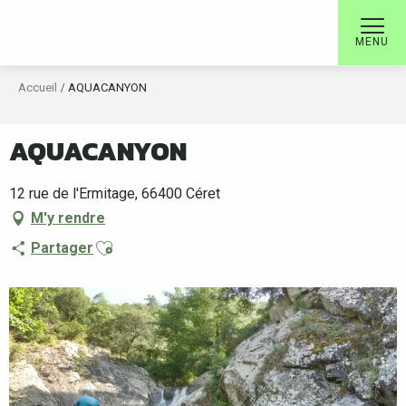
Aller
au
MENU
contenu
principal
Accueil
AQUACANYON
AQUACANYON
12 rue de l'Ermitage, 66400 Céret
M'y rendre
Ajouter aux favoris
Partager