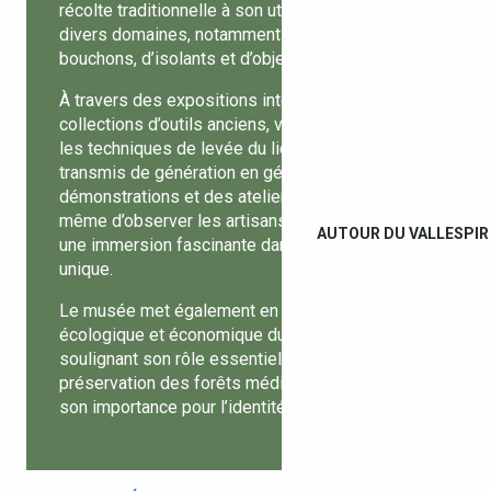
récolte traditionnelle à son utilisation dans
divers domaines, notamment la fabrication de
bouchons, d’isolants et d’objets artisanaux.
À travers des expositions interactives et des
collections d’outils anciens, vous découvrirez
les techniques de levée du liège, un savoir-faire
transmis de génération en génération. Des
démonstrations et des ateliers permettent
même d’observer les artisans à l’œuvre, offrant
AUTOUR DU VALLESPIR
une immersion fascinante dans cet univers
unique.
Le musée met également en lumière l’impact
écologique et économique du chêne-liège,
soulignant son rôle essentiel dans la
préservation des forêts méditerranéennes et
son importance pour l’identité locale.