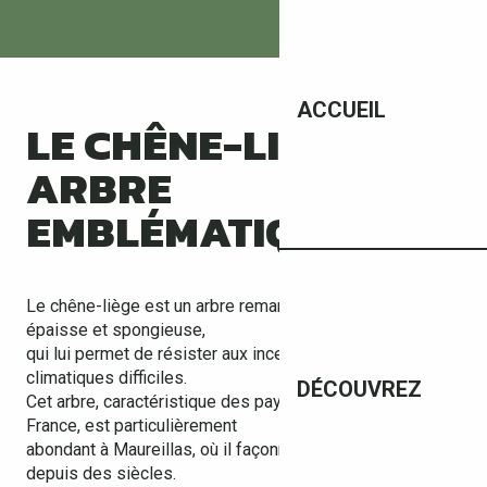
ACCUEIL
LE CHÊNE-LIÈGE, UN
ARBRE
EMBLÉMATIQUE
Le chêne-liège est un arbre remarquable par son écorce
épaisse et spongieuse,
qui lui permet de résister aux incendies et aux conditions
climatiques difficiles.
DÉCOUVREZ
Cet arbre, caractéristique des paysages du sud de la
France, est particulièrement
abondant à Maureillas, où il façonne l’identité du territoire
depuis des siècles.