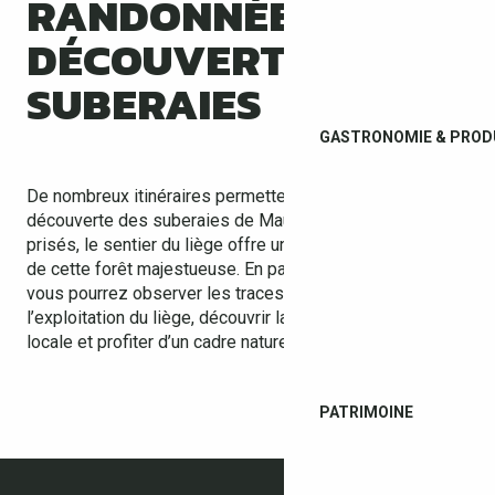
RANDONNÉES ET
DÉCOUVERTE DES
SUBERAIES
GASTRONOMIE & PRODU
De nombreux itinéraires permettent de partir à la
découverte des suberaies de Maureillas. Parmi les plus
prisés, le sentier du liège offre une immersion au cœur
de cette forêt majestueuse. En parcourant ces chemins,
vous pourrez observer les traces laissées par
l’exploitation du liège, découvrir la richesse botanique
locale et profiter d’un cadre naturel préservé.
PATRIMOINE