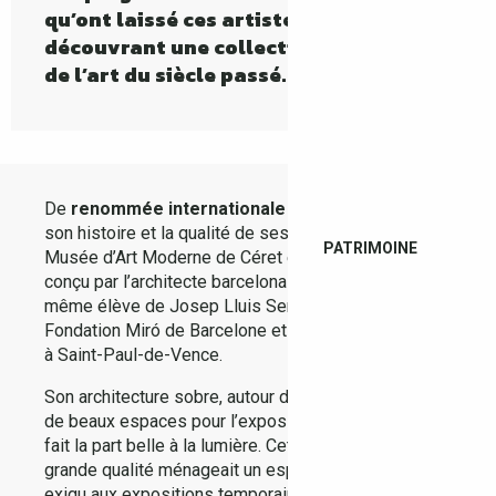
qu’ont laissé ces artistes en
découvrant une collection exhaustive
de l’art du siècle passé.
De
renommée internationale
par la richesse de
son histoire et la qualité de ses expositions, le
PATRIMOINE
Musée d’Art Moderne de Céret est un bâtiment
conçu par l’architecte barcelonais
Jaume Freixa
, lui-
même élève de Josep Lluis Sert, à qui l’on doit la
Fondation Miró de Barcelone et la Fondation Maeght
à Saint-Paul-de-Vence.
Son architecture sobre, autour de deux patios, offre
de beaux espaces pour l’exposition des œuvres et
fait la part belle à la lumière. Cette architecture de
grande qualité ménageait un espace devenu trop
exigu aux expositions temporaires, de plus en plus