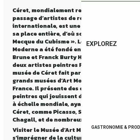
Céret, mondialement reconnu par le
passage d’artistes de renommée
internationale, est une ville où l’art a
sa place entière, d’où son surnom «
La
Mecque du Cubisme »
. Le Musée d’Art
EXPLOREZ
Moderne a été fondé en 1950 par Pierre
Brune et Franck Burty Haviland, tous
deux artistes peintres Français. Le
musée de Céret fait partie des 100 plus
grands musées d’Art Moderne de
France. Il présente des œuvres de
peintres qui jouissent d’une notoriété
à échelle mondiale, ayant séjournés à
Céret, comme
Picasso, Soutine,
Chagall
, et de nombreux grands noms.
GASTRONOMIE & PROD
Visiter le Musée d’Art Moderne c’est
s’imprégner de la culture artistique