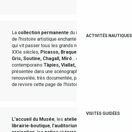
La
collection permanente
du musée, témoignage
ACTIVITÉS NAUTIQUES
de l’histoire artistique enchantée de la petite ville
qui vit passer tous les grands noms des XXe et
XXIe siècles,
Picasso, Braque, Matisse, Herbin,
Gris, Soutine, Chagall, Miró
… et jusqu’aux artistes
contemporains
Tàpies, Viallat, Bioulès
…sera
présentée dans une scénographie complètement
renouvelée, très documentée, permettant au public
de revivre cette page de l’histoire de l’art.
VISITES GUIDÉES
L’accueil du Musée
, les
ateliers pédagogiques
, la
librairie-boutique
,
l’auditorium-salle de