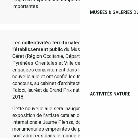
importantes.
MUSÉES & GALERIES D
Les
collectivités territoriales tutelles de
l’établissement public
du Musée d’Art Moderne de
Céret (Région Occitanie, Département des
Pyrénées-Orientales et Ville de Céret) se sont donc
engagées conjointement dans la construction d’une
nouvelle aile et ont confié les travaux, après
concours, au cabinet d’architecture Pierre-Louis
Faloci, lauréat du Grand Prix national d’architecture
ACTIVITÉS NATURE
2018.
Cette nouvelle aile sera inaugurée, avec une
exposition de l’artiste catalan de renommée
internationale Jaume Plensa, dont les sculptures
monumentales empreintes de poésie et d’humanité
sont admirées dans le monde entier.