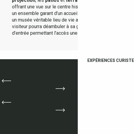
projection
, les
patios
et
terrasses
, le
belvédère
offrant une vue sur le centre historique composeront
un ensemble garant d’un accueil de grande qualité,
un musée véritable lieu de vie au sein duquel le
visiteur pourra déambuler à sa guise, le billet
d’entrée permettant l’accès une journée entière.
EXPÉRIENCES CURIST