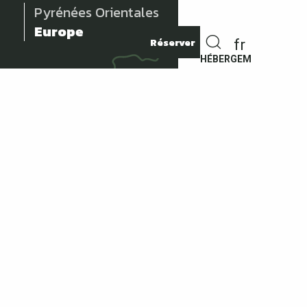
Pyrénées Orientales
Europe
Réserver
fr
Recherche
HÉBERGEMENTS
Comment venir ?
Hôtels